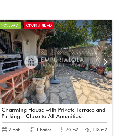
NOVEDAD
OPORTUNIDAD
Charming House with Private Terrace and
Parking – Close to All Amenities!
2
Hab.
1
baños
70
m
113
m
2
2