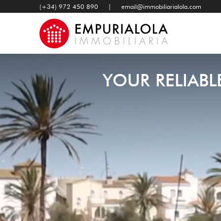
(+34) 972 450 890 |
email@immobiliarialola.com
YOUR RELIABL