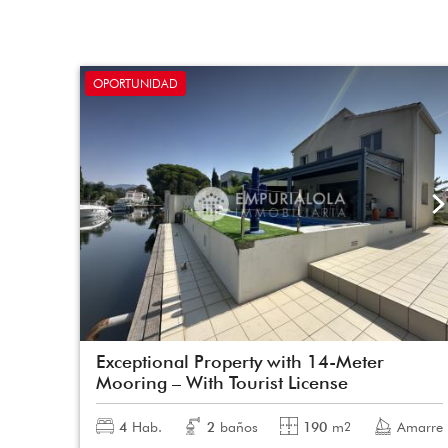
OPORTUNIDAD
Exceptional Property with 14-Meter
Mooring – With Tourist License
4
Hab.
2
baños
190
m
Amarre
2