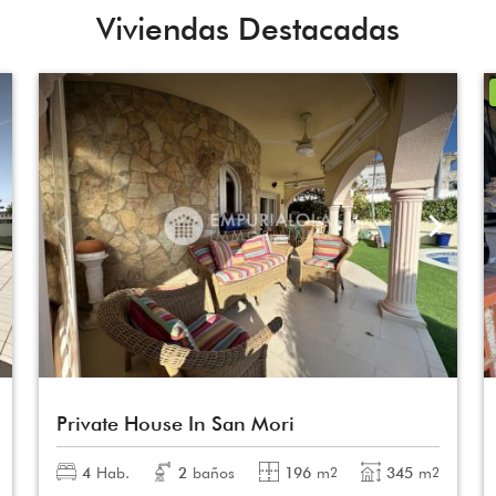
Viviendas Destacadas
Private House In San Mori
4
Hab.
2
baños
196
m
345
m
2
2