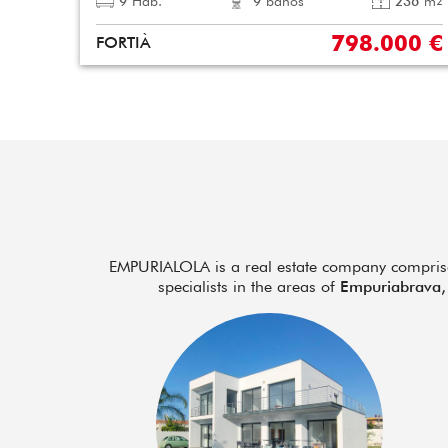
9
Hab.
9
baños
236
m
2
798.000 €
FORTIÀ
EMPURIALOLA is a real estate company comprised 
specialists in the areas of
Empuriabrava,