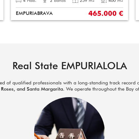
4
Hab.
2
baños
259
m
400
m
2
2
465.000 €
EMPURIABRAVA
Real State EMPURIALOLA
of qualified professionals with a long-standing track record a
 Roses, and Santa Margarita
. We operate throughout the Bay o