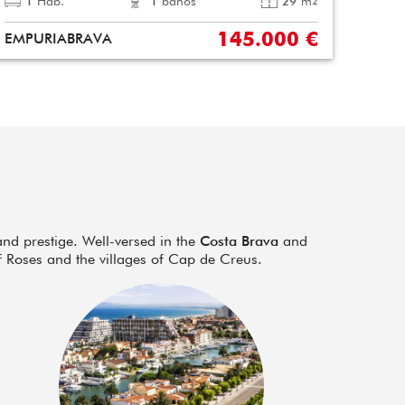
1
Hab.
1
baños
29
m
2
145.000 €
EMPURIABRAVA
nd prestige. Well-versed in the
Costa Brava
and
f Roses and the villages of Cap de Creus.