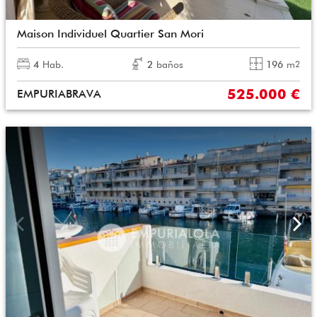
Maison Individuel Quartier San Mori
4
Hab.
2
baños
196
m
2
525.000 €
EMPURIABRAVA