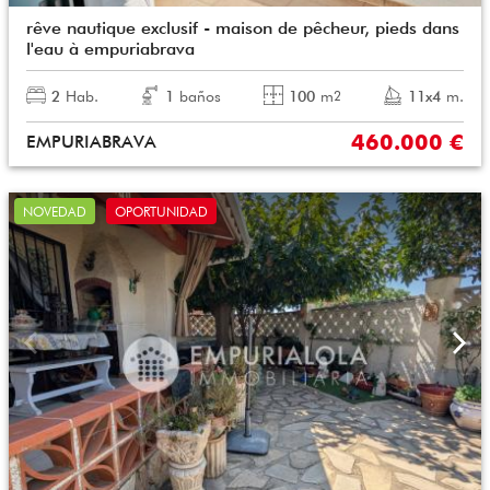
rêve nautique exclusif - maison de pêcheur, pieds dans
l'eau à empuriabrava
2
Hab.
1
baños
100
m
11x4
m.
2
460.000 €
EMPURIABRAVA
NOVEDAD
OPORTUNIDAD