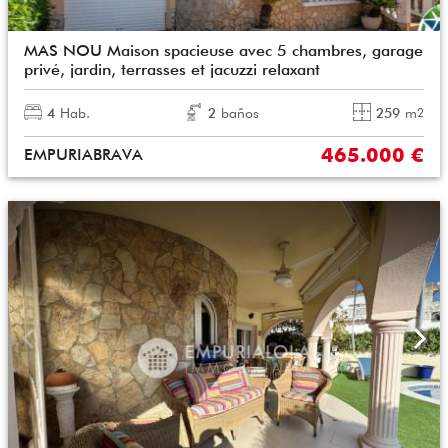
MAS NOU Maison spacieuse avec 5 chambres, garage
privé, jardin, terrasses et jacuzzi relaxant
4
Hab.
2
baños
259
m
2
465.000 €
EMPURIABRAVA