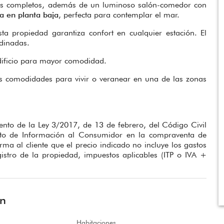
ños completos, además de un luminoso salón-comedor con
da en planta baja
, perfecta para contemplar el mar.
ta propiedad garantiza confort en cualquier estación. El
rdinadas.
dificio para mayor comodidad.
as comodidades para vivir o veranear en una de las zonas
nto de la Ley 3/2017, de 13 de febrero, del Código Civil
to de Información al Consumidor en la compraventa de
orma al cliente que el precio indicado no incluye los gastos
gistro de la propiedad, impuestos aplicables (ITP o IVA +
ón
Habitaciones