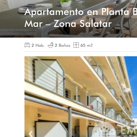
Apartamento en Planta B
Mar – Zona Salatar
2
Hab.
2
Baños
65
m
2