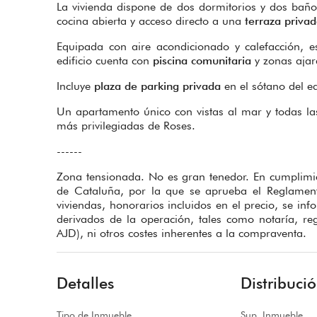
La vivienda dispone de dos dormitorios y dos ba
cocina abierta y acceso directo a una
terraza priva
Equipada con aire acondicionado y calefacción, es
edificio cuenta con
piscina comunitaria
y zonas aja
Incluye
plaza de parking privada
en el sótano del e
Un apartamento único con vistas al mar y todas l
más privilegiadas de Roses.
------
Zona tensionada. No es gran tenedor. En cumplimie
de Cataluña, por la que se aprueba el Reglamen
viviendas, honorarios incluidos en el precio, se inf
derivados de la operación, tales como notaría, re
AJD), ni otros costes inherentes a la compraventa.
Detalles
Distribuci
Tipo de Inmueble
Sup. Inmueble