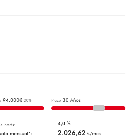
94.000
€
30
Años
o
20
%
Plazo
4,0
%
e interés:
2.026,62
uota mensual*:
€/mes