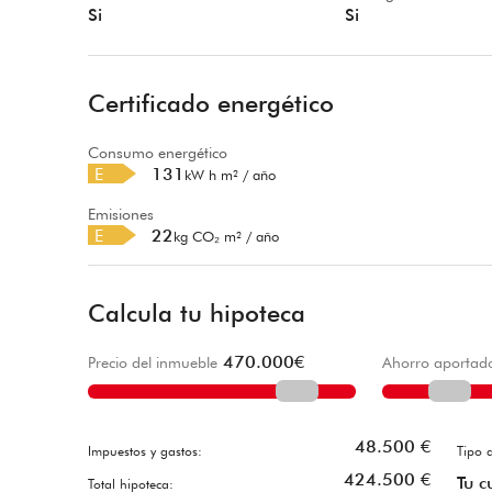
Si
Si
Certificado energético
Consumo energético
E
131
kW h m² / año
Emisiones
E
22
kg CO₂ m² / año
Calcula tu hipoteca
470.000
€
Precio del inmueble
Ahorro aportad
48.500
€
Impuestos y gastos:
Tipo d
424.500
€
Tu c
Total hipoteca: