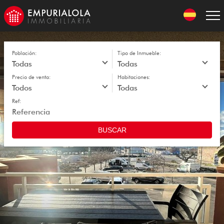
Skip
to
navigation
Skip
to
content
Población:
Tipo de Inmueble:
Precio de venta:
Habitaciones:
Ref:
BUSCAR