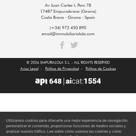
Av Juan Carles I, Pani 78
17487 Empuriabrava (Girona)
Costa Brava - Girona - Spain
(+34) 972 450 890
email@immobiliarialola.com
© 2026 EMPURIALOLA S.L. - ALL RIGHTS RESERVED
Aviso Legal
-
Política de Privacidad
-
Política de Cookies
Utilizamos cookies para ofrecerte una mejor experiencia de navegación,
personalizar el contenido, proporcionar funciones de medios sociales y
analizar nuestro tráfico. Lee sobre cómo usamos las cookies y cómo