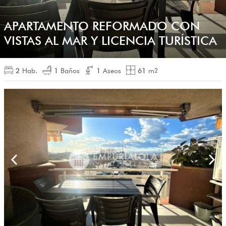
APARTAMENTO REFORMADO CON
VISTAS AL MAR Y LICENCIA TURÍSTICA
2
Hab.
1
Baños
1
Aseos
61
m
2