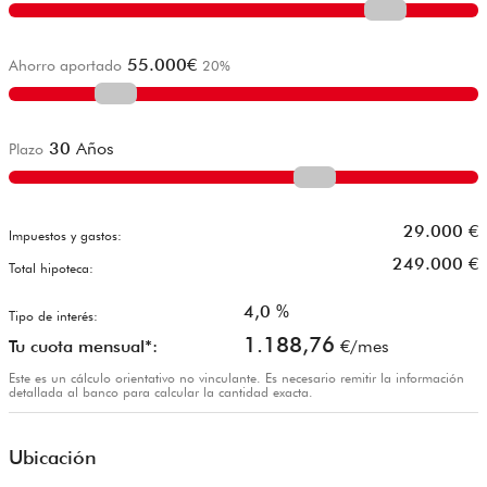
55.000
€
Ahorro aportado
20
%
30
Años
Plazo
29.000
€
Impuestos y gastos:
249.000
€
Total hipoteca:
4,0
%
Tipo de interés:
1.188,76
Tu cuota mensual*:
€/mes
Este es un cálculo orientativo no vinculante. Es necesario remitir la información
detallada al banco para calcular la cantidad exacta.
Ubicación