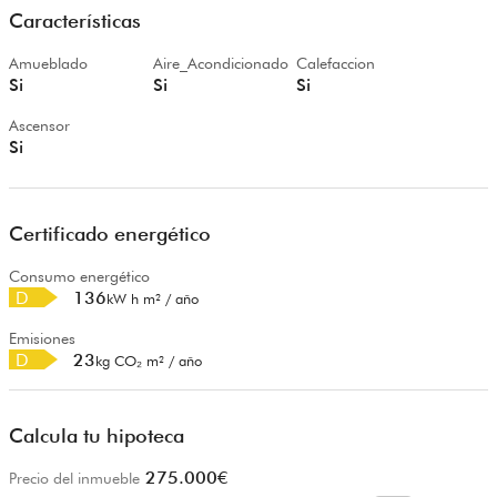
Características
Amueblado
Aire_Acondicionado
Calefaccion
Si
Si
Si
Ascensor
Si
Certificado energético
Consumo energético
D
136
kW h m² / año
Emisiones
D
23
kg CO₂ m² / año
Calcula tu hipoteca
275.000
€
Precio del inmueble