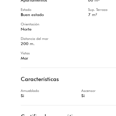
Apartamentos
60
m²
Estado
Sup. Terraza
Buen estado
7
m²
Orientación
Norte
Distancia del mar
200
m.
Vistas
Mar
Características
Amueblado
Ascensor
Si
Si