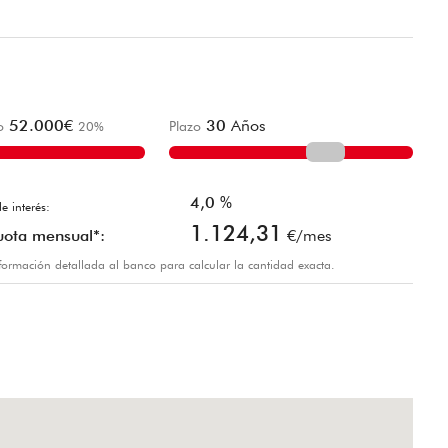
52.000
€
30
Años
o
20
%
Plazo
4,0
%
e interés:
1.124,31
uota mensual*:
€/mes
información detallada al banco para calcular la cantidad exacta.