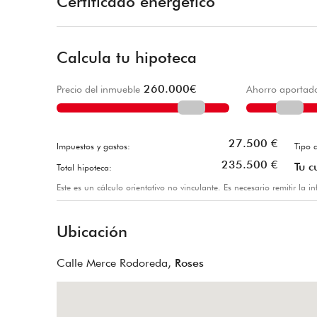
Certificado energético
Calcula tu hipoteca
260.000
€
Precio del inmueble
Ahorro aportad
27.500
€
Impuestos y gastos:
Tipo d
235.500
€
Tu c
Total hipoteca:
Este es un cálculo orientativo no vinculante. Es necesario remitir la 
Ubicación
Calle Merce Rodoreda,
Roses