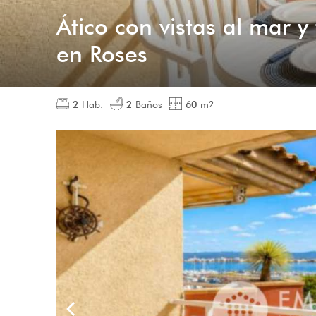
Ático con vistas al mar y
en Roses
2
Hab.
2
Baños
60
m
2