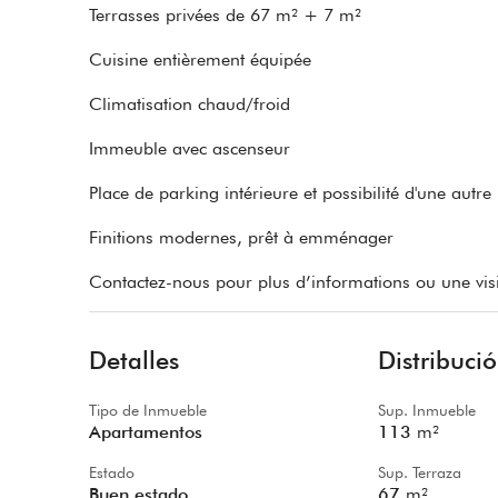
Terrasses privées de 67 m² + 7 m²
Cuisine entièrement équipée
Climatisation chaud/froid
Immeuble avec ascenseur
Place de parking intérieure et possibilité d'une autre
Finitions modernes, prêt à emménager
Contactez-nous pour plus d’informations ou une visi
Detalles
Distribuci
Tipo de Inmueble
Sup. Inmueble
Apartamentos
113
m²
Estado
Sup. Terraza
Buen estado
67
m²