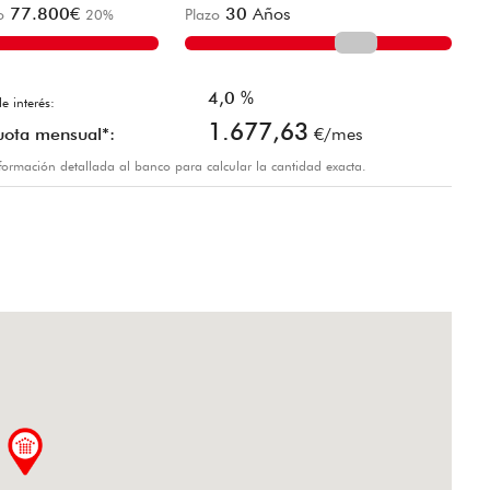
77.800
€
30
Años
o
20
%
Plazo
4,0
%
e interés:
1.677,63
uota mensual*:
€/mes
información detallada al banco para calcular la cantidad exacta.