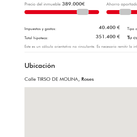
389.000
€
Precio del inmueble
Ahorro aportad
40.400
€
Impuestos y gastos:
Tipo d
351.400
€
Tu c
Total hipoteca:
Este es un cálculo orientativo no vinculante. Es necesario remitir la 
Ubicación
Calle TIRSO DE MOLINA,
Roses