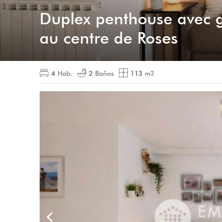
Duplex penthouse avec g
au centre de Roses
4
Hab.
2
Baños
113
m
2