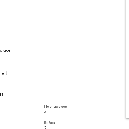
 place
te !
ón
Habitaciones
4
Baños
2