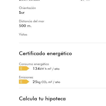
Orientación
Sur
Distancia del mar
500
m.
Vistas
Certificado energético
Consumo energético
E
134
kW h m² / año
Emisiones
E
25
kg CO₂ m² / año
Calcula tu hipoteca