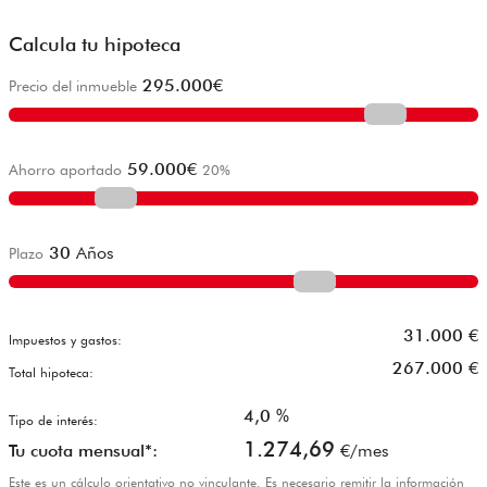
Calcula tu hipoteca
295.000
€
Precio del inmueble
59.000
€
Ahorro aportado
20
%
30
Años
Plazo
31.000
€
Impuestos y gastos:
267.000
€
Total hipoteca:
4,0
%
Tipo de interés:
1.274,69
Tu cuota mensual*:
€/mes
Este es un cálculo orientativo no vinculante. Es necesario remitir la información