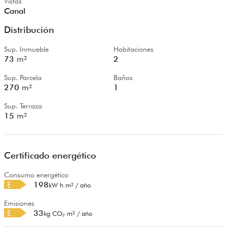
Vistas
Canal
Distribución
Sup. Inmueble
Habitaciones
73
m²
2
Sup. Parcela
Baños
270
m²
1
Sup. Terraza
15
m²
Certificado energético
Consumo energético
E
198
kW h m² / año
Emisiones
E
33
kg CO₂ m² / año